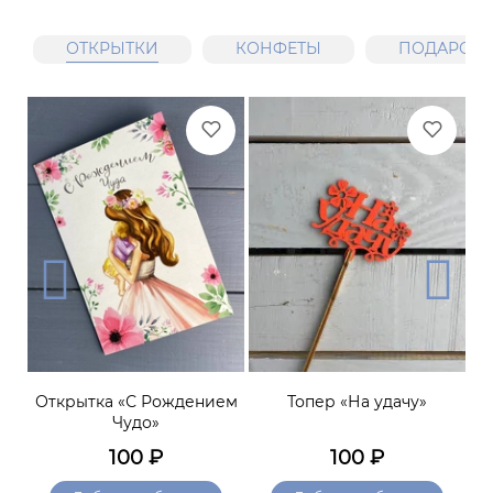
ОТКРЫТКИ
КОНФЕТЫ
ПОДАРОЧН
В
Открытка «С Рождением
Топер «На удачу»
Чудо»
100
₽
100
₽