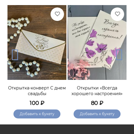
м
Открытка-конверт С днем
Открытки «Всегда
О
свадьбы
хорошего настроения»
100
₽
80
₽
Добавить к букету
Добавить к букету