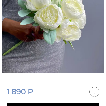
1 890
₽