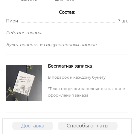
Состав:
Пион
7 шт.
Рейтинг товара:
Букет невесты из искусственных пионов
Бесплатная записка
В подарок к каждому букету
*Текст открытки заполняется на этапе
оформления заказа
Доставка
Способы оплаты
О