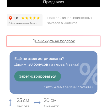
Предзаказ
Наш рейтинг выполненных
заказов в Яндексе
Намекнуть на подарок
%
Ещё не зарегистрированы?
Дарим
150 бонусов
на первый заказ!
Зарегистрироваться
Читать условия
бонусной программы
25
см
20
см
Высота
Диаметр