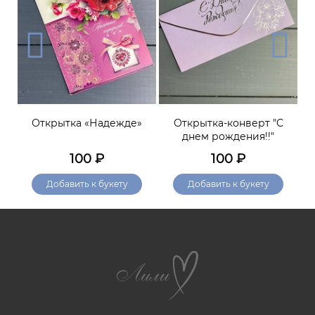
В
Открытка «Надежде»
Открытка-конверт "С
днем рождения!!"
100
₽
100
₽
Добавить к букету
Добавить к букету