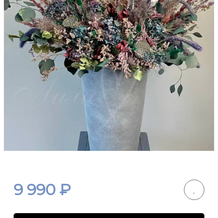
9 990
₽