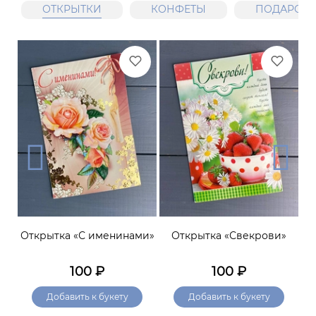
ОТКРЫТКИ
КОНФЕТЫ
ПОДАРОЧН
ой»
Открытка «С именинами»
Открытка «Свекрови»
100
₽
100
₽
Добавить к букету
Добавить к букету