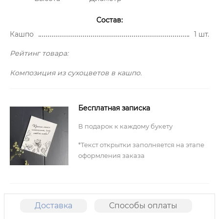
Состав:
Кашпо
1 шт.
Рейтинг товара:
Композиция из сухоцветов в кашпо.
Бесплатная записка
В подарок к каждому букету
*Текст открытки заполняется на этапе
оформления заказа
Доставка
Способы оплаты
О