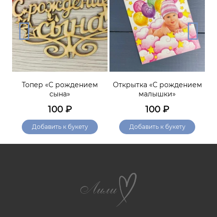
»
Топер «С рождением
Открытка «С рождением
сына»
малышки»
100
₽
100
₽
Добавить к букету
Добавить к букету