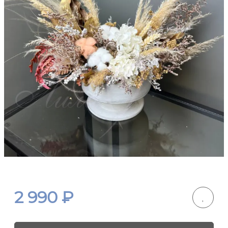
2 990
₽