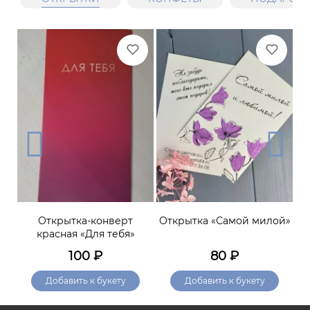
м
Открытка-конверт
Открытка «Самой милой»
О
красная «Для тебя»
100
₽
80
₽
Добавить к букету
Добавить к букету