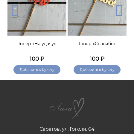
»
Топер «На удачу»
Топер «Спасибо»
От
100
₽
100
₽
Добавить к букету
Добавить к букету
Саратов, ул. Гоголя, 64