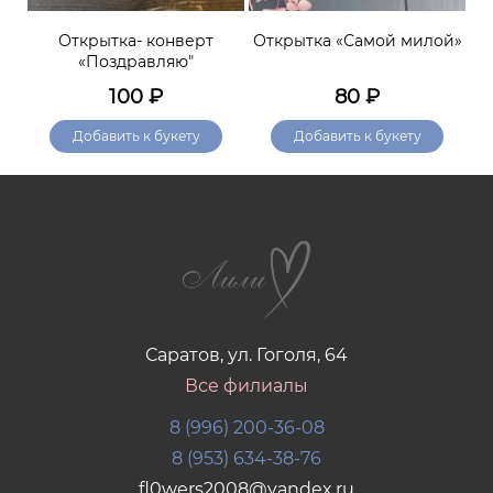
ем»
Открытка- конверт
Открытка «Самой милой»
«Поздравляю"
100
₽
80
₽
Добавить к букету
Добавить к букету
Саратов, ул. Гоголя, 64
Все филиалы
8 (996) 200-36-08
8 (953) 634-38-76
fl0wers2008@yandex.ru