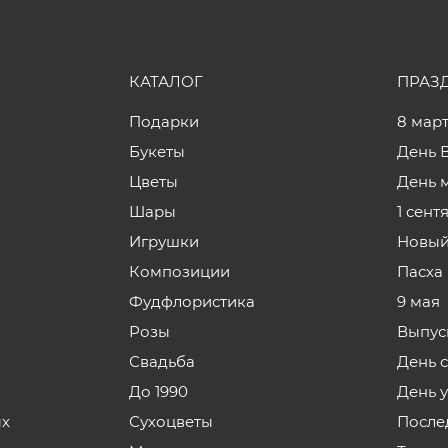
КАТАЛОГ
ПРАЗ
Подарки
8 мар
Букеты
День 
Цветы
День 
Шары
1 сент
Игрушки
Новый
Композиции
Пасха
Фудфлористика
9 мая
Розы
Выпус
Свадьба
День 
До 1990
День 
ых
Сухоцветы
После