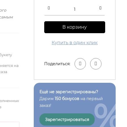
ого
 самым
В корзину
Купить в один клик
букету
Поделиться:
лняется на
каза
Ещё не зарегистрированы?
%
Дарим
150 бонусов
на первый
полненных
заказ!
е
Зарегистрироваться