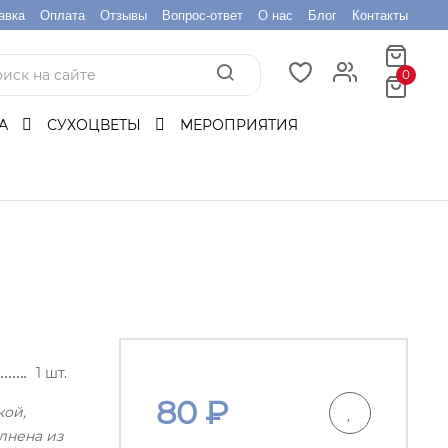
авка
Оплата
Отзывы
Вопрос-ответ
О нас
Блог
Контакты
0
БА
СУХОЦВЕТЫ
МЕРОПРИЯТИЯ
1 шт.
80
₽
кой,
лнена из