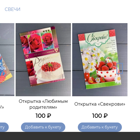
СВЕЧИ
Открытка «Любимым
Открытка «Свекрови»
!»
родителям»
Р
100
₽
100
₽
ету
Добавить к букету
Добавить к букету