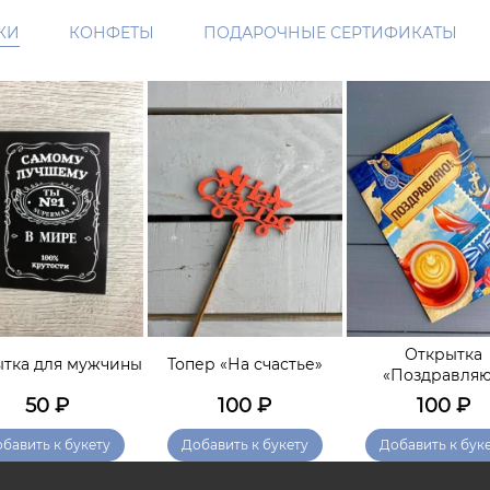
КИ
КОНФЕТЫ
ПОДАРОЧНЫЕ СЕРТИФИКАТЫ
Открытка
тка для мужчины
Топер «На счастье»
«Поздравляю
50
₽
100
₽
100
₽
бавить к букету
Добавить к букету
Добавить к бук