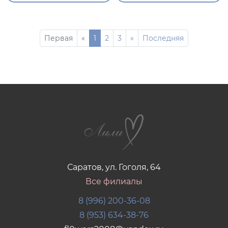
Первая
«
1
2
3
»
Последняя
Саратов, ул. Гоголя, 64
Все филиалы
8 (996) 200-36-08
8 (953) 634-38-76