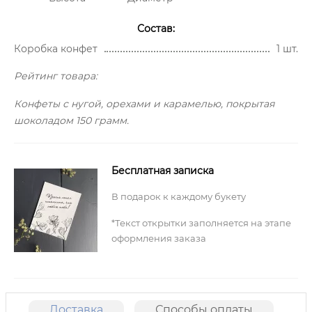
Состав:
Коробка конфет
1 шт.
Рейтинг товара:
Конфеты с нугой, орехами и карамелью, покрытая
шоколадом 150 грамм.
Бесплатная записка
В подарок к каждому букету
*Текст открытки заполняется на этапе
оформления заказа
Доставка
Способы оплаты
О