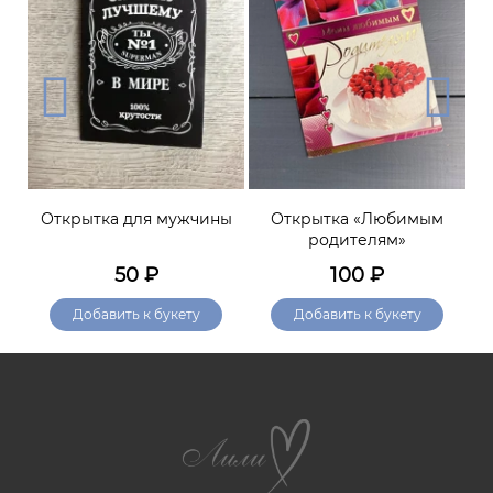
С
Открытка для мужчины
Открытка «Любимым
родителям»
50
₽
100
₽
Добавить к букету
Добавить к букету