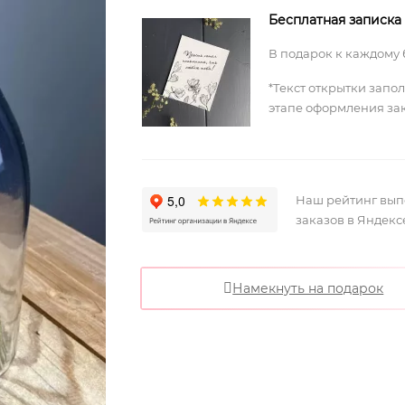
Бесплатная записка
В подарок к каждому 
*Текст открытки запо
этапе оформления за
Наш рейтинг вы
заказов в Яндекс
Намекнуть на подарок