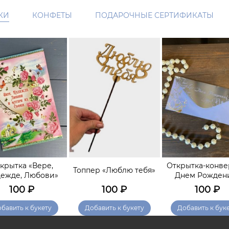
КИ
КОНФЕТЫ
ПОДАРОЧНЫЕ СЕРТИФИКАТЫ
крытка «Вере,
Открытка-конве
Топпер «Люблю тебя»
ежде, Любови»
Днем Рожден
100
₽
100
₽
100
₽
бавить к букету
Добавить к букету
Добавить к бук