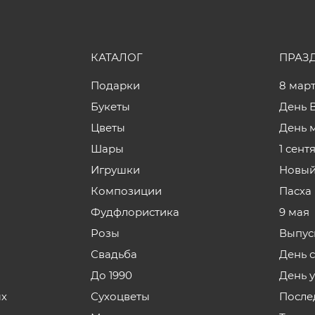
КАТАЛОГ
ПРАЗ
Подарки
8 мар
Букеты
День 
Цветы
День 
Шары
1 сент
Игрушки
Новый
Композиции
Пасха
Фудфлористика
9 мая
Розы
Выпус
Свадьба
День 
До 1990
День 
ых
Сухоцветы
После