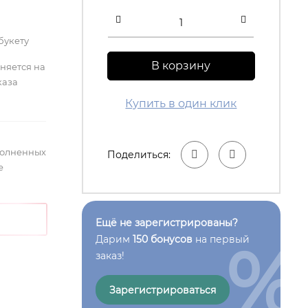
букету
В корзину
лняется на
каза
Купить в один клик
полненных
Поделиться:
е
Ещё не зарегистрированы?
%
Дарим
150 бонусов
на первый
заказ!
Зарегистрироваться