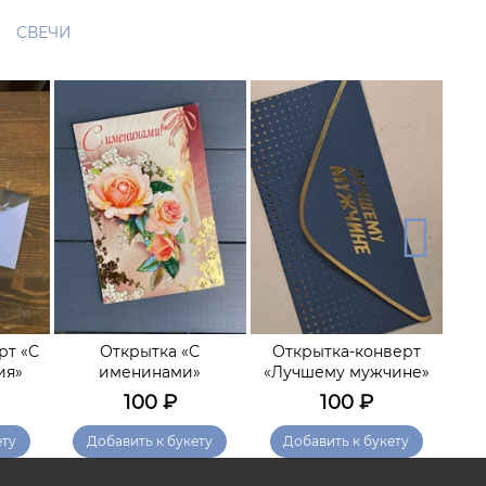
СВЕЧИ
рт «С
Открытка «С
Открытка-конверт
О
ия»
именинами»
«Лучшему мужчине»
с
100
₽
100
₽
ету
Добавить к букету
Добавить к букету