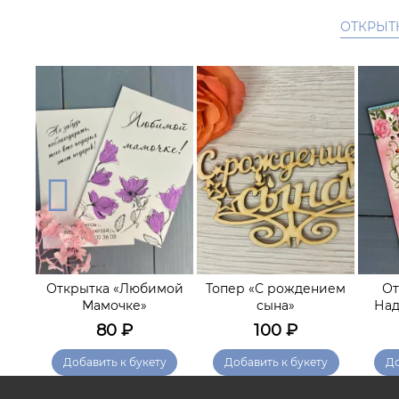
ОТКРЫТ
рт
Открытка «Любимой
Топер «С рождением
От
я»
Мамочке»
сына»
Над
80
₽
100
₽
у
Добавить к букету
Добавить к букету
До