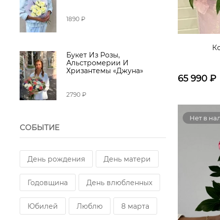
1890 ₽
К
Букет Из Розы,
Альстромерии И
Хризантемы «Джуна»
65 990
₽
2790 ₽
Нет в на
СОБЫТИЕ
День рождения
День матери
Годовщина
День влюбленных
Юбилей
Люблю
8 марта