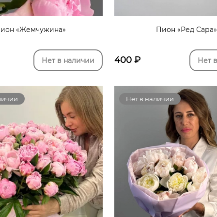
ион «Жемчужина»
Пион «Ред Сара»
400
₽
Нет в наличии
Нет 
личии
Нет в наличии