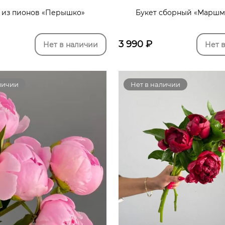
 из пионов «Перышко»
Букет сборный «Маршм
3 990
₽
Нет в наличии
Нет 
личии
Нет в наличии