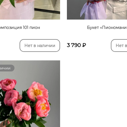
омпозиция 101 пион
Букет «Пиономани
3 790
₽
Нет в наличии
Нет 
личии