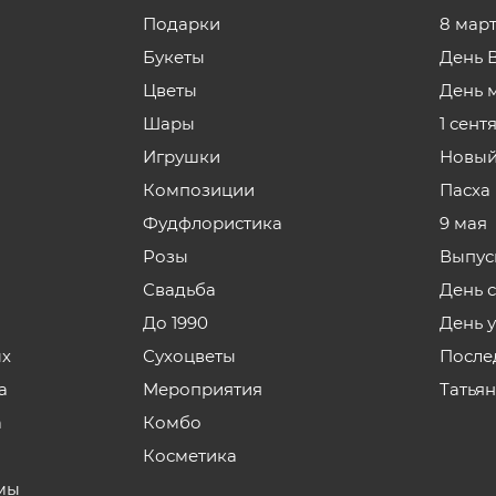
Подарки
8 мар
Букеты
День 
Цветы
День 
Шары
1 сент
Игрушки
Новый
Композиции
Пасха
Фудфлористика
9 мая
Розы
Выпус
Свадьба
День 
До 1990
День 
ых
Сухоцветы
После
а
Мероприятия
Татья
а
Комбо
Косметика
мы