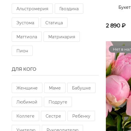
Букет
Альстромерия
Гвоздика
Эустома
Статица
2 890
₽
Маттиола
Матрикария
Нет в на
Пион
ДЛЯ КОГО
Женщине
Маме
Бабушке
Любимой
Подруге
Коллеге
Сестре
Ребенку
Учителю
Руководителю