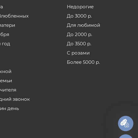
та
Недорогие
Влюбленных
До 3000 р.
матери
Для любимой
ября
До 2000 р.
 год
До 3500 р.
С розами
Более 5000 р.
кной
семьи
учителя
дний звонок
нин день