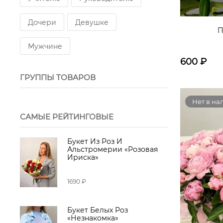
Дочери
Девушке
П
Мужчине
600
₽
ГРУППЫ ТОВАРОВ
Нет в на
САМЫЕ РЕЙТИНГОВЫЕ
Букет Из Роз И
Альстромерии «Розовая
Ириска»
1690 ₽
Букет Белых Роз
«Незнакомка»