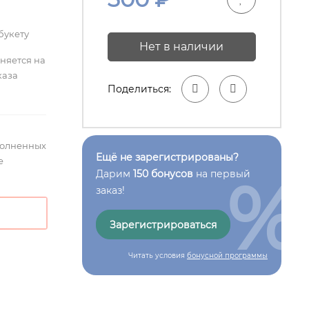
букету
Нет в наличии
лняется на
каза
Поделиться:
полненных
Ещё не зарегистрированы?
е
%
Дарим
150 бонусов
на первый
заказ!
Зарегистрироваться
Читать условия
бонусной программы