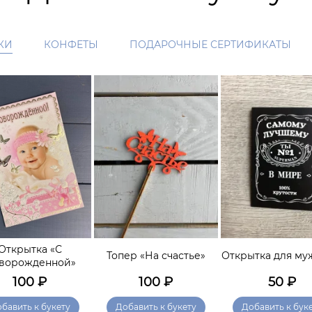
КИ
КОНФЕТЫ
ПОДАРОЧНЫЕ СЕРТИФИКАТЫ
Открытка «С
Топер «На счастье»
Открытка для м
ворожденной»
100
₽
100
₽
50
₽
бавить к букету
Добавить к букету
Добавить к бук