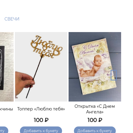
СВЕЧИ
Открытка «С Днем
О
ужчины
Топпер «Люблю тебя»
Ангела»
кр
100
₽
100
₽
ету
Добавить к букету
Добавить к букету