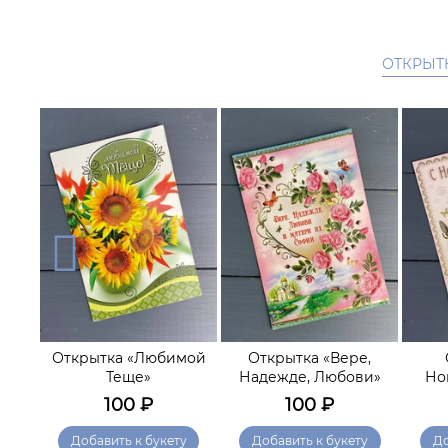
ОТКРЫТ
рт
Открытка «Любимой
Открытка «Вере,
бя»
Теще»
Надежде, Любови»
Но
100
₽
100
₽
у
Добавить к букету
Добавить к букету
До