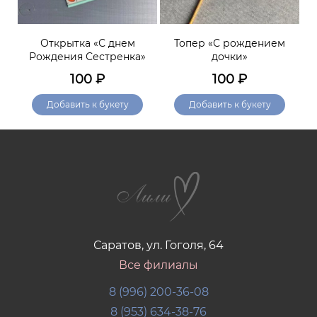
нем
Открытка «С днем
Топер «С рождением
Рождения Сестренка»
дочки»
100
₽
100
₽
Добавить к букету
Добавить к букету
Саратов, ул. Гоголя, 64
Все филиалы
8 (996) 200-36-08
8 (953) 634-38-76