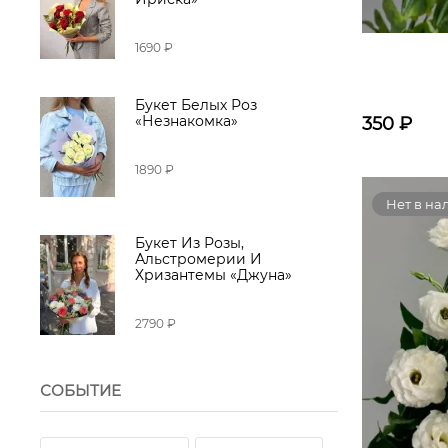
1690 ₽
Букет Белых Роз
«Незнакомка»
350
₽
1890 ₽
Нет в на
Букет Из Розы,
Альстромерии И
Хризантемы «Джуна»
2790 ₽
СОБЫТИЕ