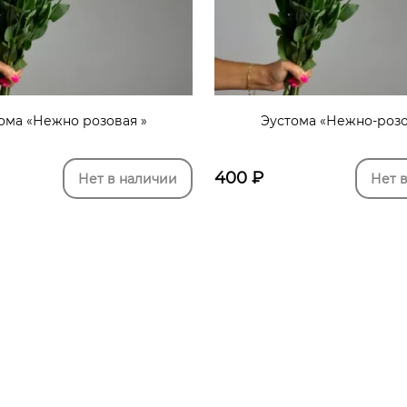
ома «Нежно розовая »
Эустома «Нежно-роз
400
₽
Нет в наличии
Нет 