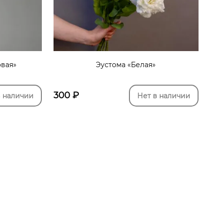
овая»
Эустома «Белая»
300
₽
в наличии
Нет в наличии