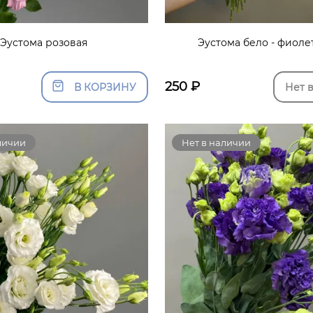
Эустома розовая
Эустома бело - фиоле
250
₽
В КОРЗИНУ
Нет 
личии
Нет в наличии