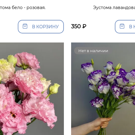
тома бело - розовая.
Эустома лавандов
350
₽
В КОРЗИНУ
В 
Нет в наличии