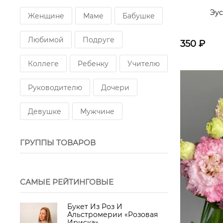
Эус
Женщине
Маме
Бабушке
Любимой
Подруге
350
₽
Коллеге
Ребенку
Учителю
Руководителю
Дочери
Девушке
Мужчине
ГРУППЫ ТОВАРОВ
САМЫЕ РЕЙТИНГОВЫЕ
Букет Из Роз И
Альстромерии «Розовая
Ириска»