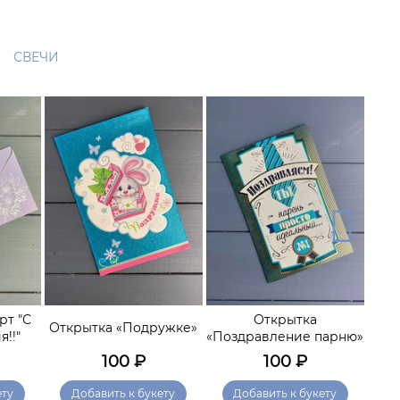
СВЕЧИ
рт "С
Открытка
О
Открытка «Подружке»
!!"
«Поздравление парню»
хор
100
₽
100
₽
ету
Добавить к букету
Добавить к букету