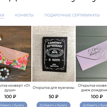
КИ
КОНФЕТЫ
ПОДАРОЧНЫЕ СЕРТИФИКАТЫ
ытка-конверт «От
Открытка-конве
Открытка для мужчины
души»
днем рождения
100
₽
50
₽
100
₽
бавить к букету
Добавить к букету
Добавить к бук