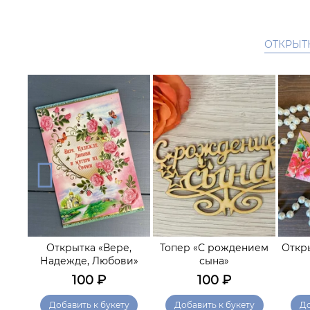
ОТКРЫТ
да
Открытка «Вере,
Топер «С рождением
Откр
ния»
Надежде, Любови»
сына»
100
₽
100
₽
у
Добавить к букету
Добавить к букету
До