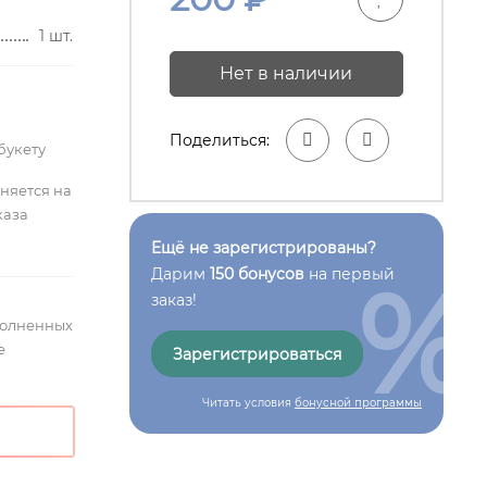
1 шт.
Нет в наличии
Поделиться:
букету
лняется на
каза
Ещё не зарегистрированы?
%
Дарим
150 бонусов
на первый
заказ!
полненных
е
Зарегистрироваться
Читать условия
бонусной программы