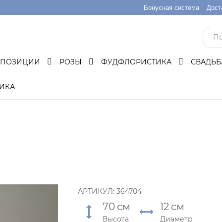
Бонусная система
Дост
МПОЗИЦИИ
РОЗЫ
ФУДФЛОРИСТИКА
СВАДЬ
ИКА
АРТИКУЛ:
364704
70
см
12
см
Высота
Диаметр