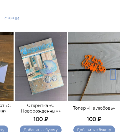
СВЕЧИ
рт «С
Открытка «С
Топер «На любовь»
От
ия»
Новорожденным»
100
₽
100
₽
ету
Добавить к букету
Добавить к букету