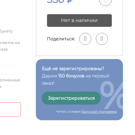
Нет в наличии
букету
Поделиться:
лняется на
каза
Ещё не зарегистрированы?
%
Дарим
150 бонусов
на первый
полненных
заказ!
е
Зарегистрироваться
Читать условия
бонусной программы