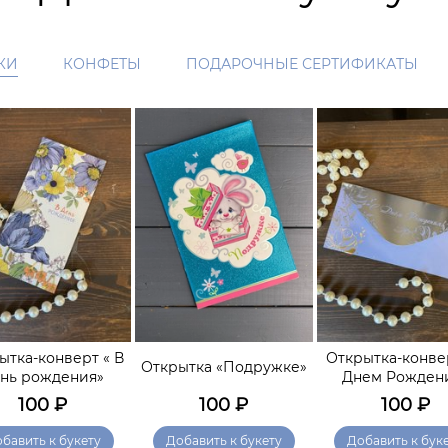
КИ
КОНФЕТЫ
ПОДАРОЧНЫЕ СЕРТИФИКАТЫ
ытка-конверт « В
Открытка-конве
Открытка «Подружке»
нь рождения»
Днем Рожден
100
₽
100
₽
100
₽
бавить к букету
Добавить к букету
Добавить к бук