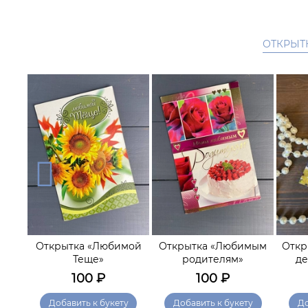
ОТКРЫТ
Открытка «Любимой
Открытка «Любимым
Откр
де»
Теще»
родителям»
де
100
₽
100
₽
у
Добавить к букету
Добавить к букету
До