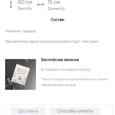
60
см
15
см
Высота
Диаметр
Состав:
Рейтинг товара:
Хризантема одноголовая-розовая Сорт «Бигуди»
Бесплатная записка
В подарок к каждому букету
*Текст открытки заполняется на этапе
оформления заказа
Доставка
Способы оплаты
О