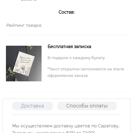
Состав:
Рейтинг товара:
Бесплатная записка
В подарок к каждому букету
*Текст открытки заполняется на этапе
оформления заказа
Доставка
Способы оплаты
О
Мы осуществляем доставку цветов по Саратову,
Энгельсу -
ежедневно с 8:00 до 22:00!