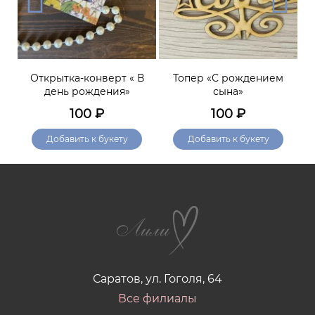
для
Открытка-конверт « В
Топер «С рождением
день рождения»
сына»
100
₽
100
₽
Добавить к букету
Добавить к букету
Саратов, ул. Гоголя, 64
Все филиалы