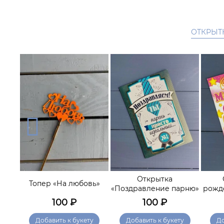
ОТКРЫТ
рт
Открытка
Топер «На любовь»
я»
«Поздравление парню»
рожд
100
₽
100
₽
у
Добавить к букету
Добавить к букету
До