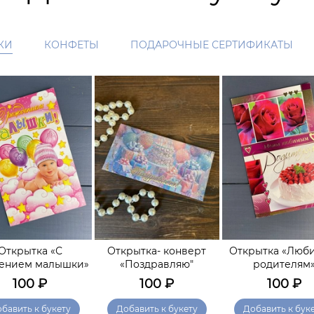
КИ
КОНФЕТЫ
ПОДАРОЧНЫЕ СЕРТИФИКАТЫ
Открытка «С
Открытка- конверт
Открытка «Люб
ением малышки»
«Поздравляю"
родителям
100
₽
100
₽
100
₽
бавить к букету
Добавить к букету
Добавить к бук