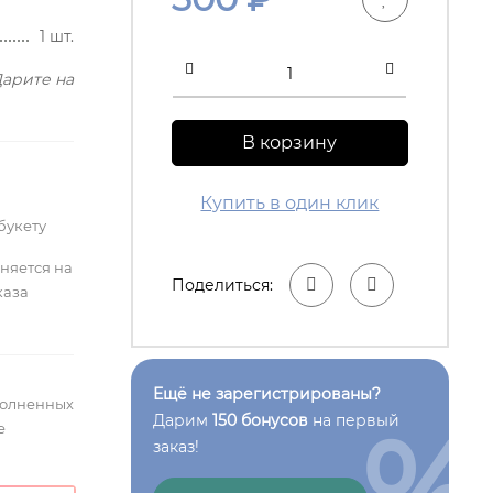
1 шт.
арите на
В корзину
Купить в один клик
букету
лняется на
Поделиться:
каза
Ещё не зарегистрированы?
полненных
%
Дарим
150 бонусов
на первый
е
заказ!