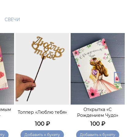
СВЕЧИ
имым
Открытка «С
О
Топпер «Люблю тебя»
»
Рождением Чудо»
с
100
₽
100
₽
ету
Добавить к букету
Добавить к букету