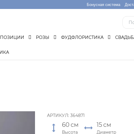
Бонусная система
Дост
МПОЗИЦИИ
РОЗЫ
ФУДФЛОРИСТИКА
СВАДЬ
ИКА
АРТИКУЛ:
364871
60
см
15
см
Высота
Диаметр