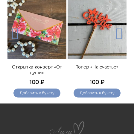
Открытка-конверт «От
Топер «На счастье»
К
души»
100
₽
100
₽
Добавить к букету
Добавить к букету