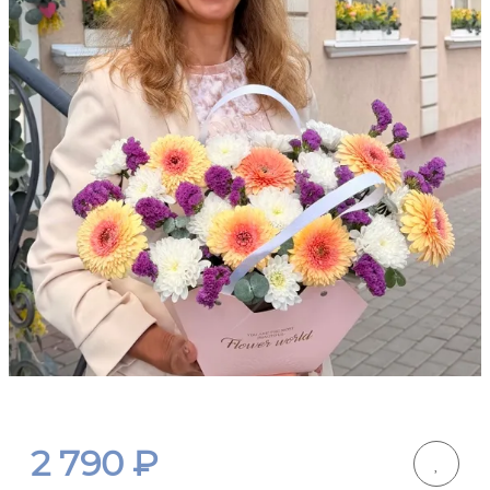
2 790
₽