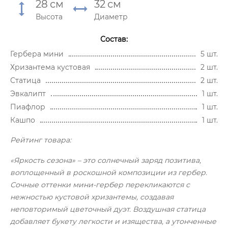
28
см
32
см
Высота
Диаметр
Состав:
Гербера мини
5 шт.
Хризантема кустовая
2 шт.
Статица
2 шт.
Эвкалипт
1 шт.
Пиафлор
1 шт.
Кашпо
1 шт.
Рейтинг товара:
«Яркость сезона» – это солнечный заряд позитива,
воплощенный в роскошной композиции из гербер.
Сочные оттенки мини-гербер перекликаются с
нежностью кустовой хризантемы, создавая
неповторимый цветочный дуэт. Воздушная статица
добавляет букету легкости и изящества, а утонченные