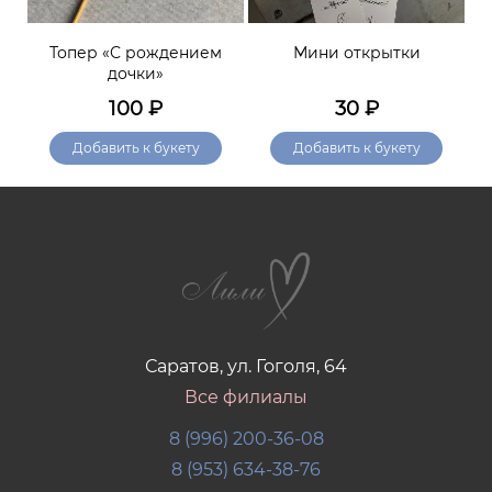
Топер «С рождением
Мини открытки
Откр
дочки»
100
₽
30
₽
Добавить к букету
Добавить к букету
Саратов, ул. Гоголя, 64
Все филиалы
8 (996) 200-36-08
8 (953) 634-38-76