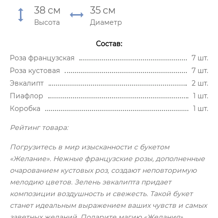
38
см
35
см
Высота
Диаметр
Состав:
Роза французская
7 шт.
Роза кустовая
7 шт.
Эвкалипт
2 шт.
Пиафлор
1 шт.
Коробка
1 шт.
Рейтинг товара:
Погрузитесь в мир изысканности с букетом
«Желание». Нежные французские розы, дополненные
очарованием кустовых роз, создают неповторимую
мелодию цветов. Зелень эвкалипта придает
композиции воздушность и свежесть. Такой букет
станет идеальным выражением ваших чувств и самых
заветных желаний. Подарите магию «Желания»