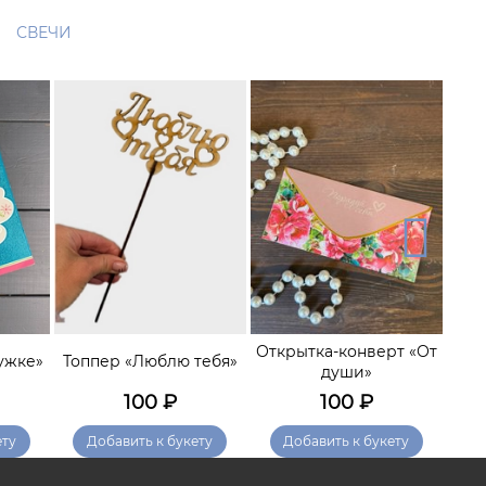
СВЕЧИ
Открытка-конверт «От
ужке»
Топпер «Люблю тебя»
души»
Н
100
₽
100
₽
ету
Добавить к букету
Добавить к букету