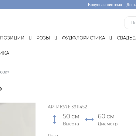
Бонусная система
Дост
МПОЗИЦИИ
РОЗЫ
ФУДФЛОРИСТИКА
СВАДЬ
ИКА
оза»
»
АРТИКУЛ:
3911452
50
см
60
см
Высота
Диаметр
Роза