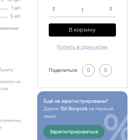
1 шт.
5 шт.
бываемые
В корзину
Купить в один клик
букету
Поделиться:
лняется на
каза
Ещё не зарегистрированы?
%
Дарим
150 бонусов
на первый
заказ!
полненных
е
Зарегистрироваться