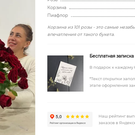
Корзина
Пиафлор
Корзина из 101 розы - это самые неза
впечатления от такого букета.
Бесплатная записка
В подарок к каждому 
*Текст открытки запо
этапе оформления за
Наш рейтинг вы
заказов в Яндекс