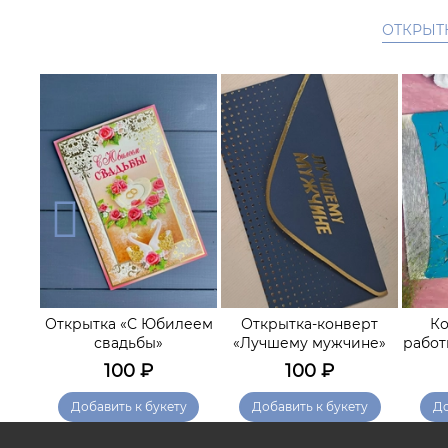
ОТКРЫТ
Открытка «С Юбилеем
Открытка-конверт
Ко
м»
свадьбы»
«Лучшему мужчине»
работ
100
₽
100
₽
у
Добавить к букету
Добавить к букету
До