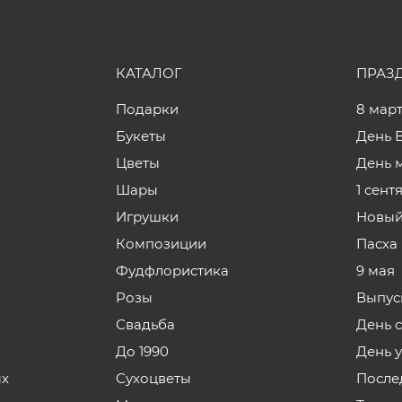
КАТАЛОГ
ПРАЗ
Подарки
8 мар
Букеты
День 
Цветы
День 
Шары
1 сент
Игрушки
Новый
Композиции
Пасха
Фудфлористика
9 мая
Розы
Выпус
Свадьба
День 
До 1990
День 
ых
Сухоцветы
После