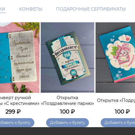
КИ
КОНФЕТЫ
ПОДАРОЧНЫЕ СЕРТИФИКАТЫ
нверт ручной
Открытка
Открытка «Подр
ы «С крестинами»
«Поздравление парню»
299
₽
100
₽
100
₽
бавить к букету
Добавить к букету
Добавить к бук