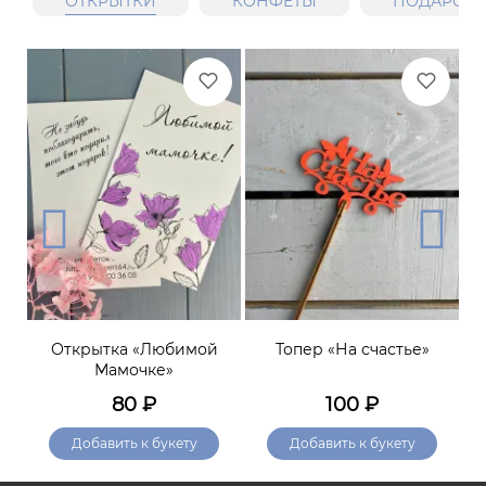
ОТКРЫТКИ
КОНФЕТЫ
ПОДАРОЧН
»
Открытка «Любимой
Топер «На счастье»
От
Мамочке»
80
₽
100
₽
Добавить к букету
Добавить к букету