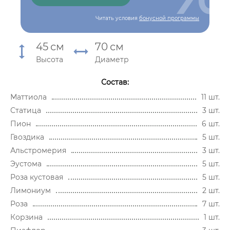
Читать условия
бонусной программы
45
см
70
см
Высота
Диаметр
Состав:
Маттиола
11 шт.
Статица
3 шт.
Пион
6 шт.
Гвоздика
5 шт.
Альстромерия
3 шт.
Эустома
5 шт.
Роза кустовая
5 шт.
Лимониум
2 шт.
Роза
7 шт.
Корзина
1 шт.