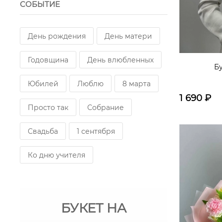
СОБЫТИЕ
День рождения
День матери
Годовщина
День влюбленных
Б
Юбилей
Люблю
8 марта
1 690
₽
Просто так
Собрание
Свадьба
1 сентября
Ко дню учителя
БУКЕТ НА