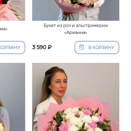
Букет из роз и альстромерии
амя»
«Арианна»
3 590
₽
КОРЗИНУ
В КОРЗИНУ