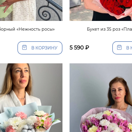
борный «Нежность росы»
Букет из 35 роз «Пл
5 590
₽
В КОРЗИНУ
В 