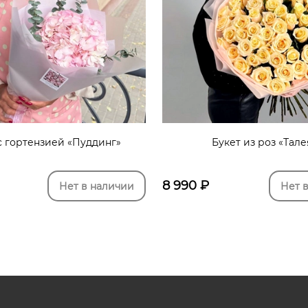
с гортензией «Пуддинг»
Букет из роз «Тале
8 990
₽
Нет в наличии
Нет 