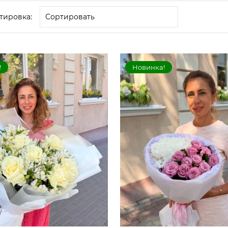
тировка:
!
Новинка!