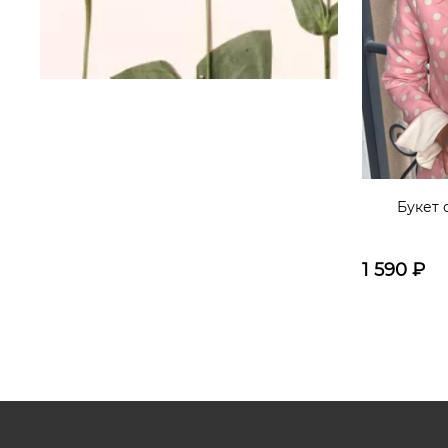
Букет 
1 590
₽