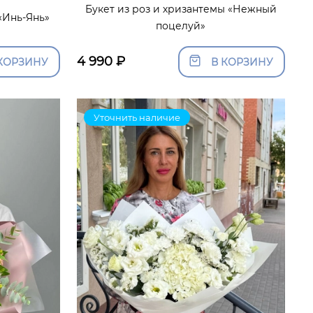
Букет из роз и хризантемы «Нежный
 «Инь-Янь»
поцелуй»
4 990
₽
КОРЗИНУ
В КОРЗИНУ
Уточнить наличие