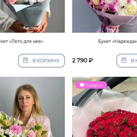
укет «Лето для нее»
Букет «Надежда
2 790
₽
В КОРЗИНУ
В 
Подарок