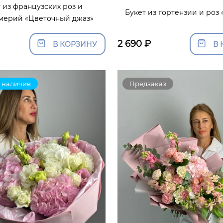
 из французских роз и
Букет из гортензии и роз
мерий «Цветочный джаз»
2 690
₽
В КОРЗИНУ
В 
 наличие
Предзаказ