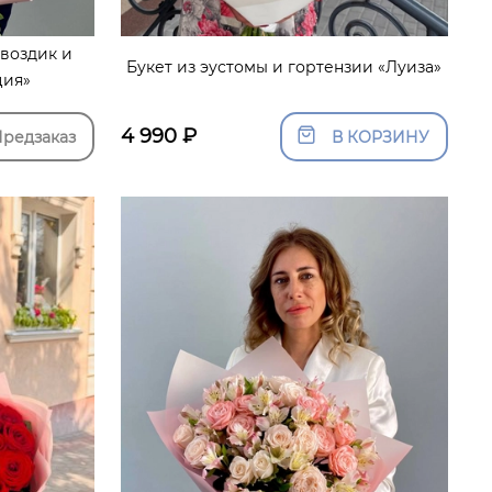
гвоздик и
Букет из эустомы и гортензии «Луиза»
ция»
4 990
₽
редзаказ
В КОРЗИНУ