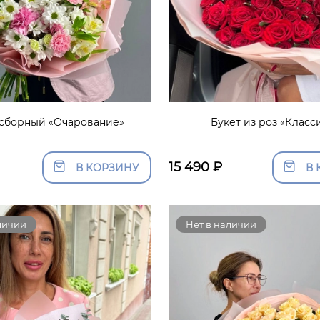
 сборный «Очарование»
Букет из роз «Класс
15 490
₽
В КОРЗИНУ
В 
личии
Нет в наличии