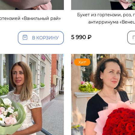
Букет из гортензии, роз, 
ортензией «Ванильный рай»
антирринума «Вене
5 990
₽
П
В КОРЗИНУ
Хит!