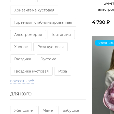
Букет
альстро
Хризантема кустовая
4 790
₽
Гортензия стабилизированная
Альстромерия
Гортензия
Уточнить
Хлопок
Роза кустовая
Гвоздика
Эустома
Гвоздика кустовая
Роза
показать всё
Эвкалипт
Статица
ДЛЯ КОГО
Львиный зев
Роза французская
Орхидея
Женщине
Маме
Бабушке