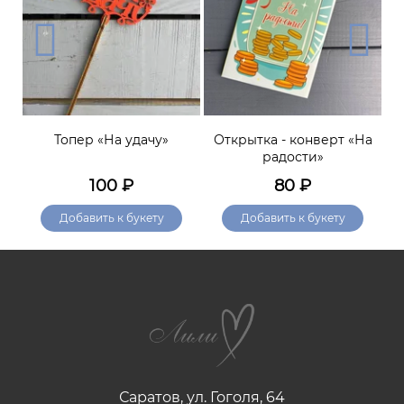
Топер «На удачу»
Открытка - конверт «На
радости»
100
₽
80
₽
Добавить к букету
Добавить к букету
Саратов, ул. Гоголя, 64