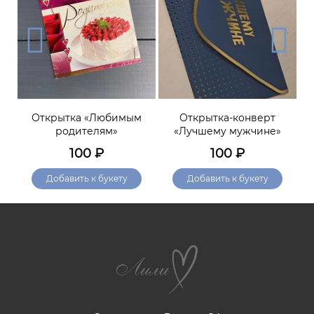
м
Открытка «Любимым
Открытка-конверт
родителям»
«Лучшему мужчине»
100
₽
100
₽
Добавить к букету
Добавить к букету