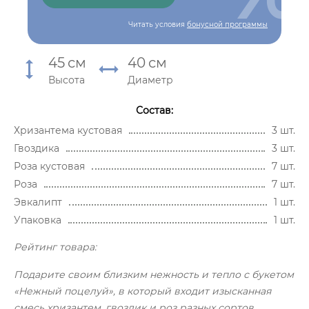
Читать условия
бонусной программы
45
см
40
см
Высота
Диаметр
Состав:
Хризантема кустовая
3 шт.
Гвоздика
3 шт.
Роза кустовая
7 шт.
Роза
7 шт.
Эвкалипт
1 шт.
Упаковка
1 шт.
Рейтинг товара:
Подарите своим близким нежность и тепло с букетом
«Нежный поцелуй», в который входит изысканная
смесь хризантем, гвоздик и роз разных сортов,