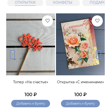
ОТКРЫТКИ
КОНФЕТЫ
ПОДАРОЧН
ние
Топер «На счастье»
Открытка «С именинами»
К
100
₽
100
₽
Добавить к букету
Добавить к букету