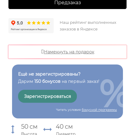
Предзаказ
Наш рейтинг выполненных
заказов в Яндексе
Намекнуть на подарок
%
Ещё не зарегистрированы?
Дарим
150 бонусов
на первый заказ!
Зарегистрироваться
Читать условия
бонусной программы
50
см
40
см
Высота
Диаметр