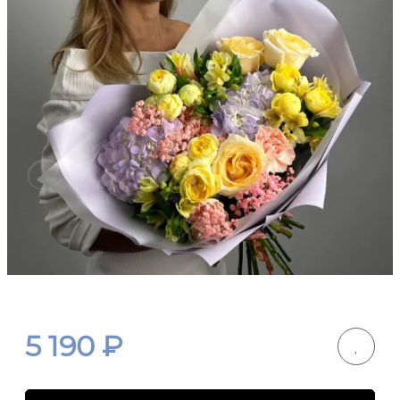
5 190
₽