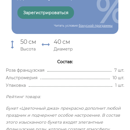
%
Зарегистрироваться
Читать условия
бонусной программы
50
см
40
см
Высота
Диаметр
Состав:
Роза французская
7 шт.
Альстромерия
10 шт.
Упаковка
1 шт.
Рейтинг товара:
Букет «Цветочный джаз» прекрасно дополнит любой
праздник и подчеркнет особое настроение. В состав
этого изысканного букета входят элегантные
французские розы, которые создают атмосферу