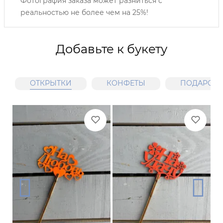
Фотография заказа может разниться с
реальностью не более чем на 25%!
Добавьте к букету
ОТКРЫТКИ
КОНФЕТЫ
ПОДАРОЧН