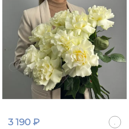
3 190
₽