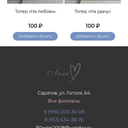
»
Топер «На любовь»
Топер «На удачу»
100
₽
100
₽
Добавить к букету
Добавить к букету
Саратов, ул. Гоголя, 64
Все филиалы
8 (996) 200-36-08
8 (953) 634-38-76
fl0wers2008@yandex.ru