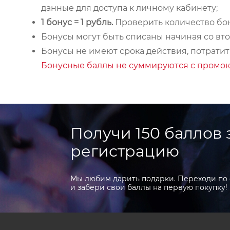
данные для доступа к личному кабинету;
1 бонус = 1 рубль.
Проверить количество бон
Бонусы могут быть списаны начиная со вто
Бонусы не имеют срока действия, потратит
Бонусные баллы не суммируются с промок
Получи 150 баллов 
регистрацию
Мы любим дарить подарки. Переходи по 
и забери свои баллы на первую покупку!