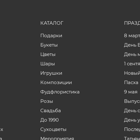
КАТАЛОГ
ПРАЗ
Подарки
8 мар
Букеты
День 
Цветы
День 
Шары
1 сент
Игрушки
Новый
Композиции
Пасха
Фудфлористика
9 мая
Розы
Выпус
Свадьба
День 
До 1990
День 
ых
Сухоцветы
После
а
Мероприятия
Татья