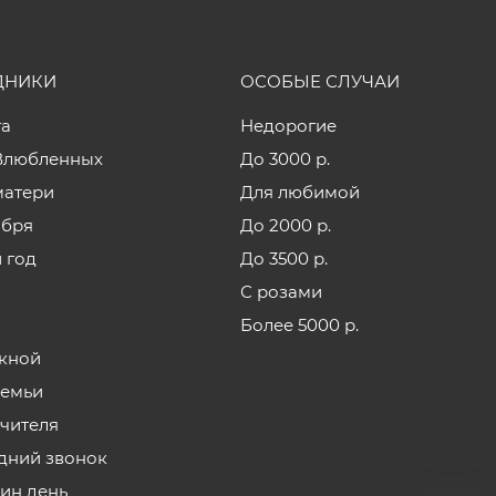
ДНИКИ
ОСОБЫЕ СЛУЧАИ
та
Недорогие
Влюбленных
До 3000 р.
матери
Для любимой
ября
До 2000 р.
 год
До 3500 р.
С розами
Более 5000 р.
кной
семьи
учителя
дний звонок
нин день